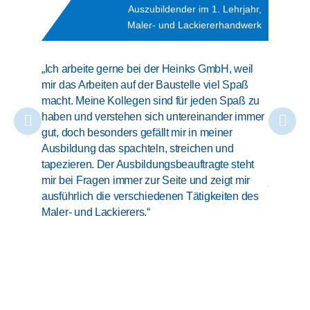
Auszubildender im 1. Lehrjahr,
Maler- und Lackiererhandwerk
„Ich war
„Ich arbeite gerne bei der Heinks GmbH, weil
Herausfo
mir das Arbeiten auf der Baustelle viel Spaß
Lackiere
macht. Meine Kollegen sind für jeden Spaß zu
mich ein
haben und verstehen sich untereinander immer
Unterne
gut, doch besonders gefällt mir in meiner
Praktiku
Ausbildung das spachteln, streichen und
identifi
tapezieren. Der Ausbildungsbeauftragte steht
das posi
mir bei Fragen immer zur Seite und zeigt mir
jeden; mi
ausführlich die verschiedenen Tätigkeiten des
habe ebe
Maler- und Lackierers.“
persönli
weiterzu