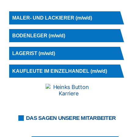
MALER- UND LACKIERER (m/w/d)
BODENLEGER (m/w/d)
LAGERIST (m/w/d)
KAUFLEUTE IM EINZELHANDEL (m/w/d)
DAS SAGEN UNSERE MITARBEITER
LEA FASS