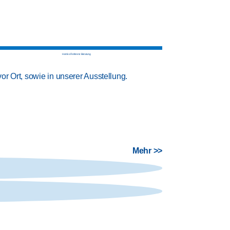
BERATUNG
r Ort, sowie in unserer Ausstellung.
Gute Planung ist b
Gestaltungswünsch
Mehr >>