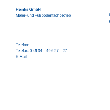
Heinks GmbH
Maler- und Fußbodenfachbetrieb
Hansestraße 19, 26529 Upgant-Schott
Borgwardring 29a, 26802 Moormerland
Telefon:
0 49 34 – 49 62 7 – 0
Telefax: 0 49 34 – 49 62 7 – 27
E-Mail:
info@heinks-gmbh.de